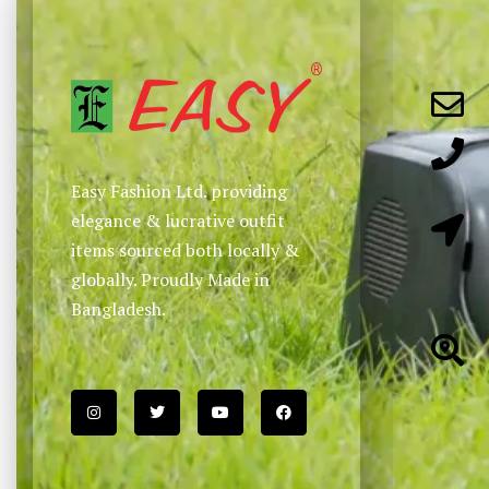
Easy Fashion Ltd. providing
elegance & lucrative outfit
items sourced both locally &
globally. Proudly Made in
Bangladesh.