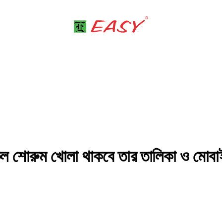
ল শোরুম খোলা থাকবে তার তালিকা ও মোব